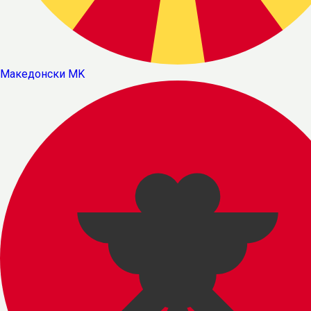
Македонски
MK