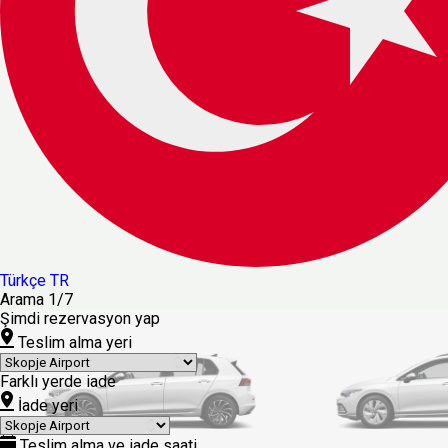
Türkçe
TR
Arama
1/7
Şimdi rezervasyon yap
Teslim alma yeri
Farklı yerde iade
İade yeri
Teslim alma ve iade saati