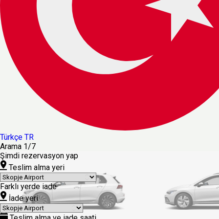
Türkçe
TR
Arama
1/7
Şimdi rezervasyon yap
Teslim alma yeri
Farklı yerde iade
İade yeri
Teslim alma ve iade saati